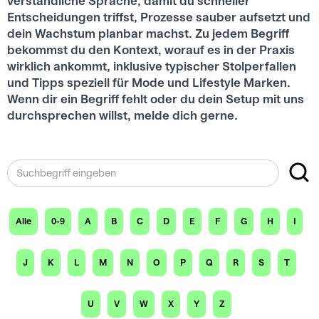
verständliche Sprache, damit du schneller
Entscheidungen triffst, Prozesse sauber aufsetzt und
dein Wachstum planbar machst. Zu jedem Begriff
bekommst du den Kontext, worauf es in der Praxis
wirklich ankommt, inklusive typischer Stolperfallen
und Tipps speziell für Mode und Lifestyle Marken.
Wenn dir ein Begriff fehlt oder du dein Setup mit uns
durchsprechen willst, melde dich gerne.
Alle
0-9
A
B
C
D
E
F
G
H
I
J
K
L
M
N
O
P
Q
R
S
T
U
V
W
X
Y
Z