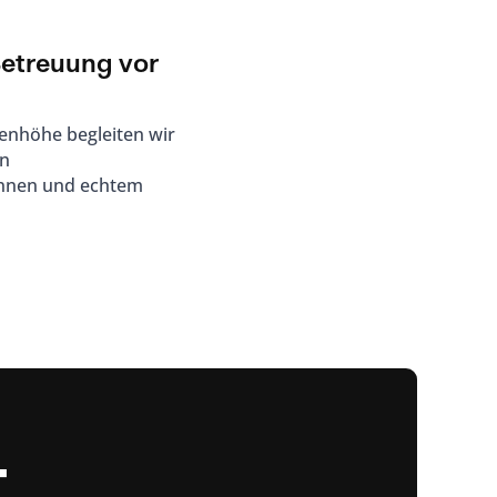
Betreuung vor
genhöhe begleiten wir
en
nnen und echtem
t