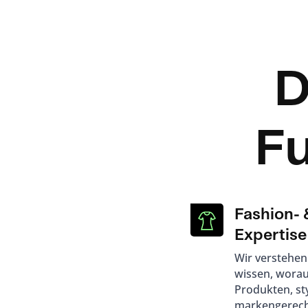
D
Fu
Fashion- &
Expertise
Wir verstehen
wissen, worau
Produkten, st
markengerec