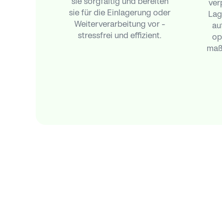
sie sorgfältig und bereiten
ver
sie für die Einlagerung oder
Lage
Weiterverarbeitung vor –
au
stressfrei und effizient.
op
maß