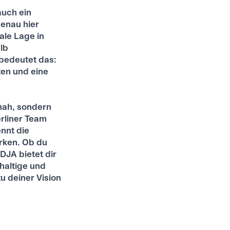
auch ein
genau hier
ale Lage in
lb
 bedeutet das:
ten und eine
 nah, sondern
erliner Team
nnt die
rken. Ob du
JA bietet dir
hhaltige und
u deiner Vision