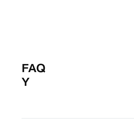
FAQ
Y