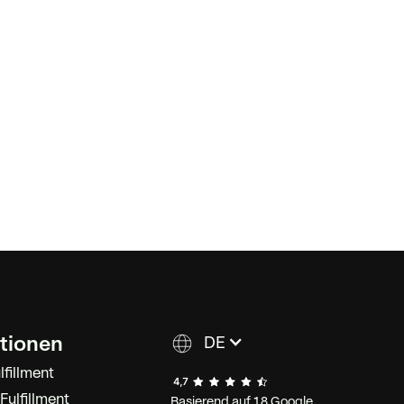
ationen
DE
lfillment
ulfillment
Basierend auf 18 Google