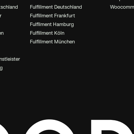
tschland
Fulfillment Deutschland
Woocommer
r
Fulfillment Frankfurt
Fulfilment Hamburg
en
Fulfillment Köln
Fulfillment München
stleister
ng