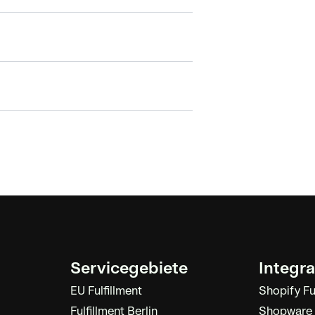
Servicegebiete
Integr
EU Fulfillment
Shopify Fu
Fulfillment Berlin
Shopware F