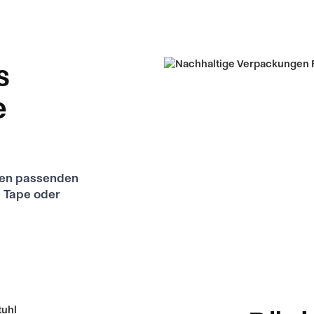
s
e
 den passenden
m Tape oder