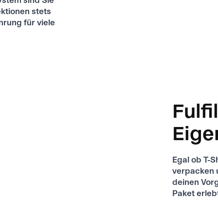
ystem sind Sie
ektionen stets
hrung für viele
Fulf
Eige
Egal ob T-S
verpacken 
deinen Vorg
Paket erleb