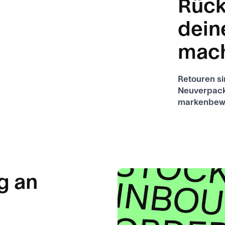
Rück
dein
mac
Retouren si
Neuverpack
markenbew
g an