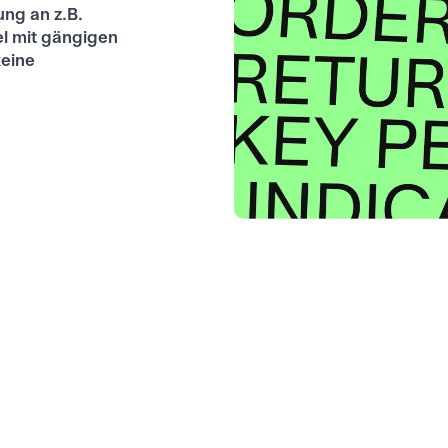
ng an z.B.
l mit gängigen
keine