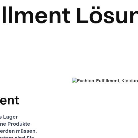
illment Lös
ent
s Lager
ine Produkte
 werden müssen,