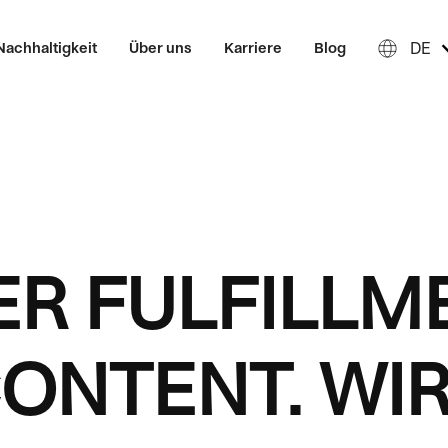
DE
Nachhaltigkeit
Über uns
Karriere
Blog
ER FULFILLM
ONTENT. WI