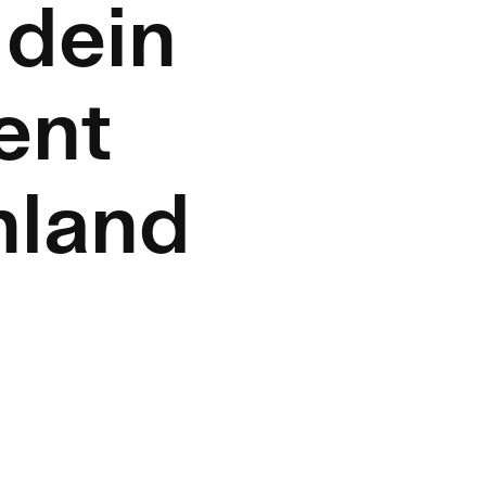
dein
ent
hland