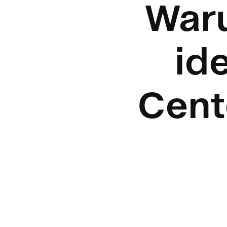
War
id
Cent