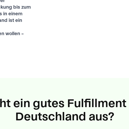
der
kung bis zum
 in einem
d ist ein
n wollen –
 ein gutes Fulfillment
Deutschland aus?