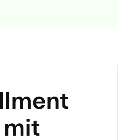
illment
 mit