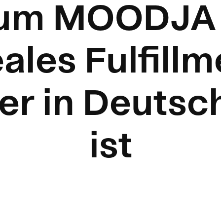
um MOODJA 
eales Fulfillm
er in Deutsc
ist