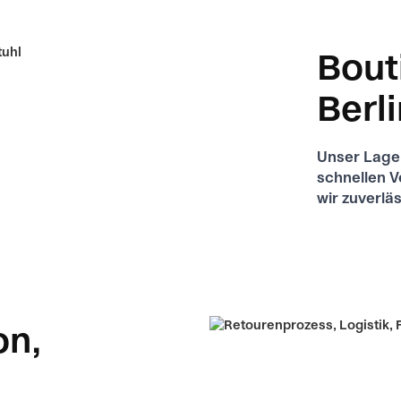
Bout
Berl
Unser Lager
schnellen V
wir zuverl
on,