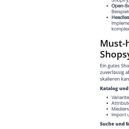
Shopify
Open-So
Beispie
Headles
Impleme
komplex
Must-h
Shops
Ein gutes Sho
zuverlässig 
skalieren kan
Katalog und
Variante
Attribut
Medienv
Import 
Suche und 