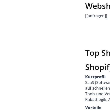
Websh
[[anfragen]]
Top Sh
Shopi
Kurzprofil
SaaS (Softwa
auf schnelle
Tools und Ver
Rabattlogik,
Vorteile