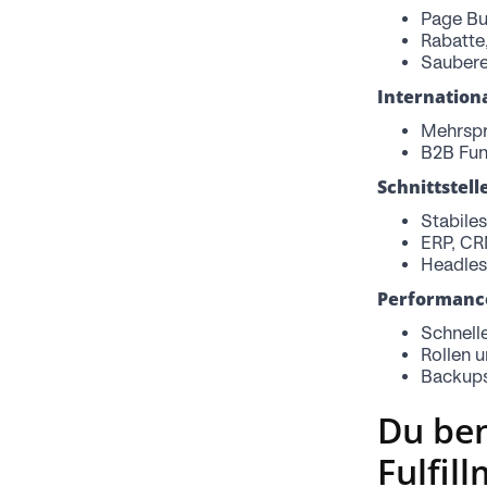
Page Bu
Rabatte
Saubere
Internation
Mehrspr
B2B Fun
Schnittstel
Stabile
ERP, CR
Headles
Performance
Schnell
Rollen u
Backups
Du ben
Fulfil