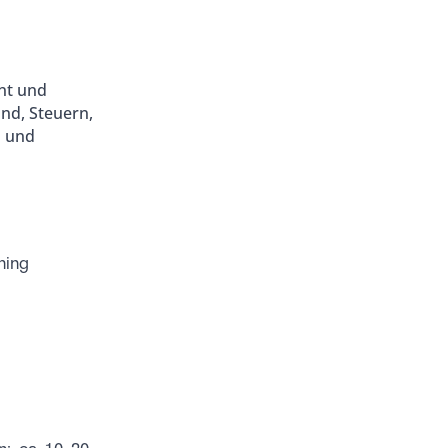
nt und
nd, Steuern,
s und
hing