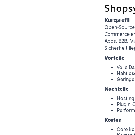
Shops
Kurzprofil
Open-Source 
Commerce eng
Abos, B2B, M
Sicherheit li
Vorteile
Volle D
Nahtlos
Geringe
Nachteile
Hosting
Plugin-
Perform
Kosten
Core ko