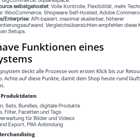
, BigCommerce, Squarespace.
urce selbstgehostet
: Volle Kontrolle, Flexibilität, mehr Te
le: WooCommerce, Shopware Self-Hosted, Adobe Commerc
s/Enterprise
: API-basiert, maximal skalierbar, höherer
ntierungsaufwand. Vergleichsübersichten empfehlen diese K
en Setups.
ave Funktionen eines
ystems
psystem deckt alle Prozesse vom ersten Klick bis zur Retou
ab. Achte auf diese Punkte, damit dein Shop heute rund läu
n.
 Produktdaten
n, Sets, Bundles, digitale Produkte
e, Filter, Facetten und Tags
erwaltung für Bilder und Videos
und Export, PIM-Anbindung
Merchandising