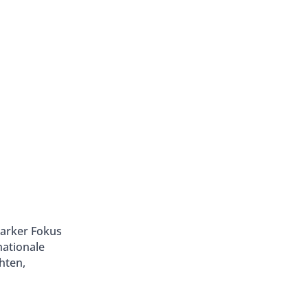
tarker Fokus
nationale
hten,