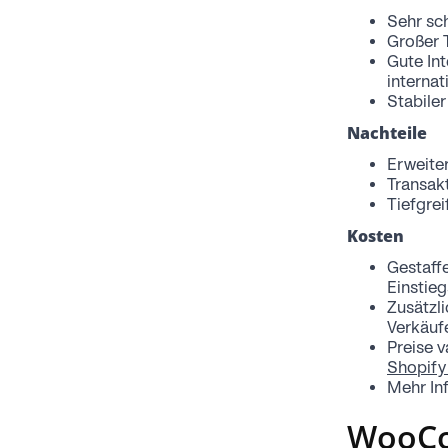
Sehr sch
Großer 
Gute Int
interna
Stabile
Nachteile
Erweite
Transak
Tiefgrei
Kosten
Gestaff
Einstie
Zusätzl
Verkäuf
Preise v
Shopify 
Mehr In
WooCo