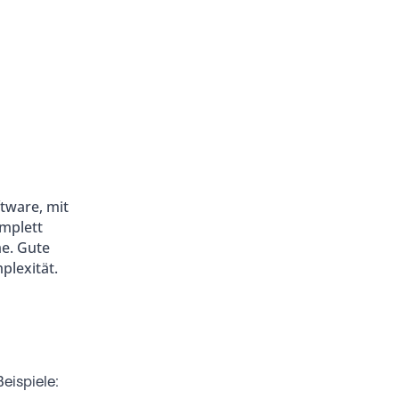
tware, mit
omplett
e. Gute
plexität.
Beispiele: