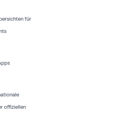
bersichten für
nts
 Apps
ationale
 offiziellen