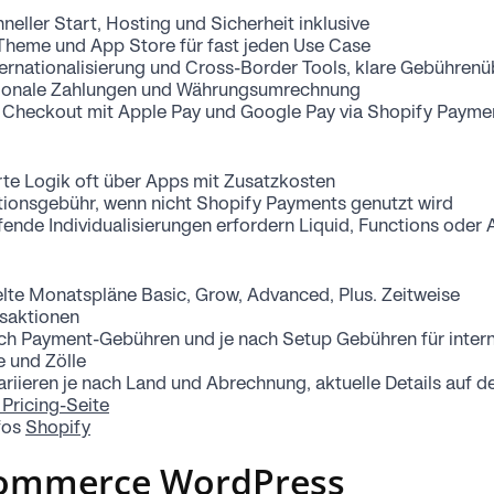
neller Start, Hosting und Sicherheit inklusive
Theme und App Store für fast jeden Use Case
ernationalisierung und Cross-Border Tools, klare Gebührenü
tionale Zahlungen und Währungsumrechnung
r Checkout mit Apple Pay und Google Pay via Shopify Payme
rte Logik oft über Apps mit Zusatzkosten
tionsgebühr, wenn nicht Shopify Payments genutzt wird
fende Individualisierungen erfordern Liquid, Functions oder
elte Monatspläne Basic, Grow, Advanced, Plus. Zeitweise
gsaktionen
ich Payment-Gebühren und je nach Setup Gebühren für intern
e und Zölle
ariieren je nach Land und Abrechnung, aktuelle Details auf der
Pricing-Seite
fos
Shopify
mmerce WordPress