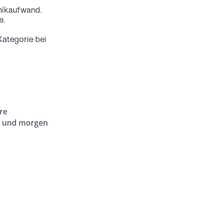
chnikaufwand.
e.
ategorie bei
re
ft und morgen