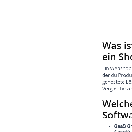
Was is
ein S
Ein Webshop i
der du Produ
gehostete Lö
Vergleiche z
Welch
Softwa
SaaS S