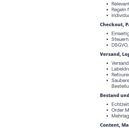
Relevan
Regeln f
Individ
Checkout, P
Einseit
Steuern
DSGVO, 
Versand, Lo
Versand
Labeldr
Retoure
Saubere
Bestell
Bestand un
Echtzei
Order M
Mehrlag
Content, Ma